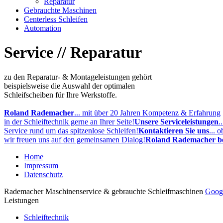
Reparatur
Gebrauchte Maschinen
Centerless Schleifen
Automation
Service
//
Reparatur
zu den Reparatur- & Montageleistungen gehört
beispielsweise die Auswahl der optimalen
Schleifscheiben für Ihre Werkstoffe.
Roland Rademacher
... mit über 20 Jahren Kompetenz & Erfahrung
in der Schleiftechnik gerne an Ihrer Seite!
Unsere Serviceleistungen
.
Service rund um das spitzenlose Schleifen!
Kontaktieren Sie uns
... 
wir freuen uns auf den gemeinsamen Dialog!
Roland Rademacher b
Home
Impressum
Datenschutz
Rademacher Maschinenservice & gebrauchte Schleifmaschinen
Goog
Leistungen
Schleiftechnik